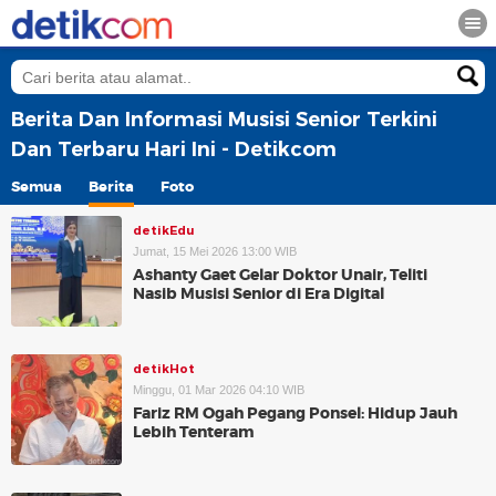
Berita Dan Informasi Musisi Senior Terkini
Dan Terbaru Hari Ini - Detikcom
Semua
Berita
Foto
detikEdu
Jumat, 15 Mei 2026 13:00 WIB
Ashanty Gaet Gelar Doktor Unair, Teliti
Nasib Musisi Senior di Era Digital
detikHot
Minggu, 01 Mar 2026 04:10 WIB
Fariz RM Ogah Pegang Ponsel: Hidup Jauh
Lebih Tenteram