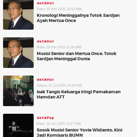
detikHot
Rabu, 05 Nov 2025 16:02 WIB
Kronologi Meninggalnya Totok Sardjan
Ayah Mertua Once
detikHot
Rabu, 05 Nov 2025 11:08 WIB
Musisi Senior dan Mertua Once, Totok
Sardjan Meninggal Dunia
detikHot
Selasa, 01 Jul 2025 19:28 WIB
Isak Tangis Keluarga Iringi Pemakaman
Hamdan ATT
detikPop
Rabu, 18 Jun 2025 15:57 WIB
Sosok Musisi Senior Yovie Widianto, Kini
Jadi Komisaris BUMN