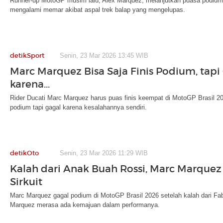
Runner-up MotoGP musim lalu, Alex Marquez, melanjutkan puasa podium 
mengalami memar akibat aspal trek balap yang mengelupas.
detikSport
Senin, 23 Mar 2026 13:45 WIB
Marc Marquez Bisa Saja Finis Podium, tapi
karena...
Rider Ducati Marc Marquez harus puas finis keempat di MotoGP Brasil 202
podium tapi gagal karena kesalahannya sendiri.
detikOto
Senin, 23 Mar 2026 11:29 WIB
Kalah dari Anak Buah Rossi, Marc Marquez
Sirkuit
Marc Marquez gagal podium di MotoGP Brasil 2026 setelah kalah dari Fab
Marquez merasa ada kemajuan dalam performanya.