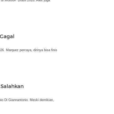
di MotoGP Brasil 2026. Alex juga
 Gagal
6. Marquez percaya, dirinya bisa finis
 Salahkan
io Di Giannantonio. Meski demikian,