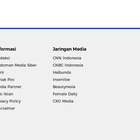
formasi
Jaringan Media
daksi
CNN Indonesia
doman Media Siber
CNBC Indonesia
rir
Haibunda
tak Pos
Insertlive
dia Partner
Beautynesia
fo Iklan
Female Daily
ivacy Policy
CXO Media
sclaimer