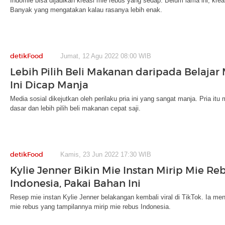
Indomie bisa dijadikan kreasi mie rebus yang sedap. Belum lama ini, kreas
Banyak yang mengatakan kalau rasanya lebih enak.
detikFood
Jumat, 12 Agu 2022 08:00 WIB
Lebih Pilih Beli Makanan daripada Belajar 
Ini Dicap Manja
Media sosial dikejutkan oleh perilaku pria ini yang sangat manja. Pria i
dasar dan lebih pilih beli makanan cepat saji.
detikFood
Kamis, 23 Jun 2022 17:30 WIB
Kylie Jenner Bikin Mie Instan Mirip Mie Re
Indonesia, Pakai Bahan Ini
Resep mie instan Kylie Jenner belakangan kembali viral di TikTok. Ia m
mie rebus yang tampilannya mirip mie rebus Indonesia.