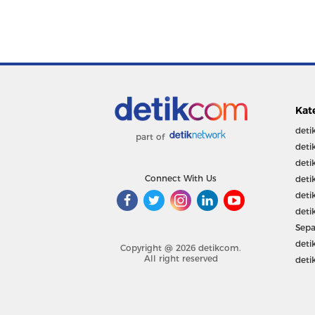
Kat
deti
part of
deti
deti
Connect With Us
deti
deti
deti
Sepa
deti
Copyright @ 2026 detikcom.
All right reserved
deti