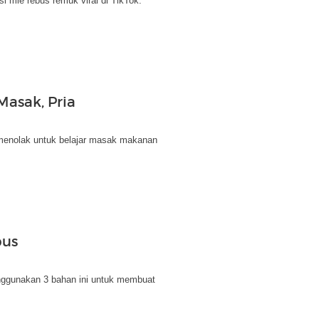
i mie rebus remuk viral di TikTok.
Masak, Pria
tu menolak untuk belajar masak makanan
bus
enggunakan 3 bahan ini untuk membuat