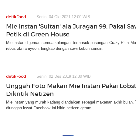
detikFood
Senin, 04 Okt 2021 12:00 WIB
Mie Instan 'Sultan' ala Juragan 99, Pakai Sa
Petik di Green House
Mie instan digemari semua kalangan, termasuk pasangan 'Crazy Rich' Ma
rebus ala ramyeon, lengkap dengan sawi kebun sendiri.
detikFood
Senin, 02 Des 2019 12:30 WIB
Unggah Foto Makan Mie Instan Pakai Lobster
Dikritik Netizen
Mie instan yang murah kadang diandalkan sebagai makanan akhir bulan. T
diunggah lewat Facebook ini bikin netizen geram.