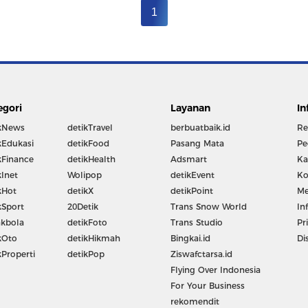
1
egori
Layanan
In
kNews
detikTravel
berbuatbaik.id
Re
kEdukasi
detikFood
Pasang Mata
Pe
kFinance
detikHealth
Adsmart
Ka
kInet
Wolipop
detikEvent
Ko
kHot
detikX
detikPoint
Me
kSport
20Detik
Trans Snow World
In
kbola
detikFoto
Trans Studio
Pr
kOto
detikHikmah
Bingkai.id
Di
kProperti
detikPop
Ziswafctarsa.id
Flying Over Indonesia
For Your Business
rekomendit