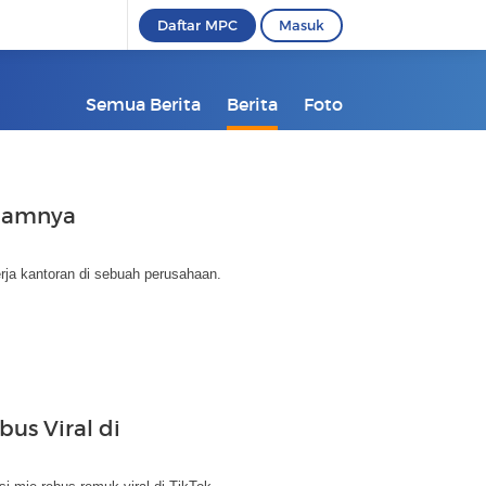
Daftar MPC
Masuk
Semua Berita
Berita
Foto
alamnya
 kerja kantoran di sebuah perusahaan.
us Viral di