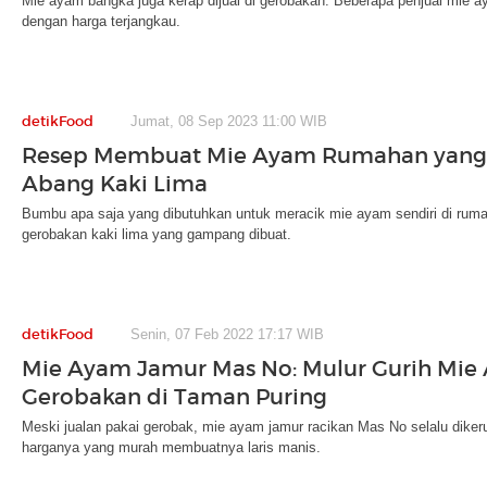
Mie ayam bangka juga kerap dijual di gerobakan. Beberapa penjual mie 
dengan harga terjangkau.
detikFood
Jumat, 08 Sep 2023 11:00 WIB
Resep Membuat Mie Ayam Rumahan yang 
Abang Kaki Lima
Bumbu apa saja yang dibutuhkan untuk meracik mie ayam sendiri di rumah
gerobakan kaki lima yang gampang dibuat.
detikFood
Senin, 07 Feb 2022 17:17 WIB
Mie Ayam Jamur Mas No: Mulur Gurih Mie
Gerobakan di Taman Puring
Meski jualan pakai gerobak, mie ayam jamur racikan Mas No selalu diker
harganya yang murah membuatnya laris manis.