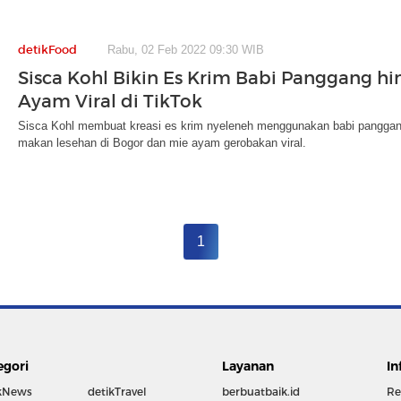
detikFood
Rabu, 02 Feb 2022 09:30 WIB
Sisca Kohl Bikin Es Krim Babi Panggang hi
Ayam Viral di TikTok
Sisca Kohl membuat kreasi es krim nyeleneh menggunakan babi panggang
makan lesehan di Bogor dan mie ayam gerobakan viral.
1
egori
Layanan
In
kNews
detikTravel
berbuatbaik.id
Re