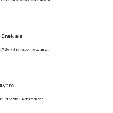
ayam ini menawarkan hidangan enak
Enak ala
? Berikut ini resep mie ayam ala
 Ayam
umuni pembeli. Kelezatan dan