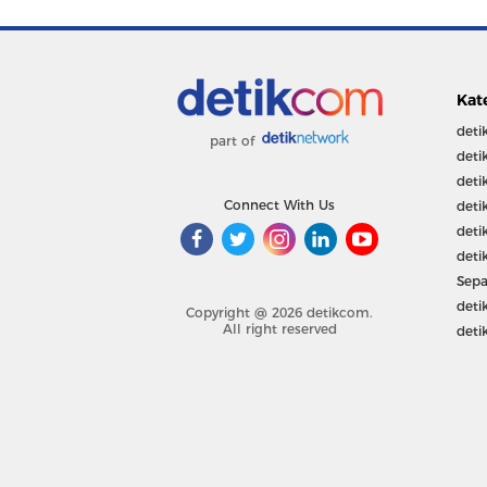
Kat
deti
part of
deti
deti
Connect With Us
deti
deti
deti
Sepa
deti
Copyright @ 2026 detikcom.
All right reserved
deti