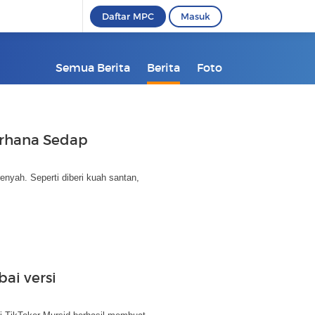
Daftar MPC
Masuk
Semua Berita
Berita
Foto
erhana Sedap
enyah. Seperti diberi kuah santan,
bai versi