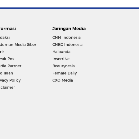
formasi
Jaringan Media
daksi
CNN Indonesia
doman Media Siber
CNBC Indonesia
rir
Haibunda
tak Pos
Insertlive
dia Partner
Beautynesia
fo Iklan
Female Daily
ivacy Policy
CXO Media
sclaimer