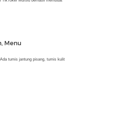
i TikToker Mursid berhasil membuat
n, Menu
a tumis jantung pisang, tumis kulit