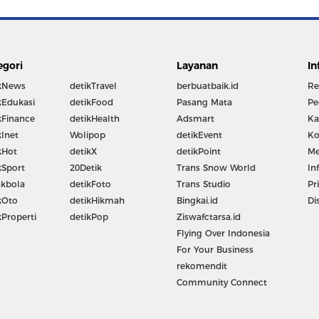
egori
Layanan
In
kNews
detikTravel
berbuatbaik.id
Re
kEdukasi
detikFood
Pasang Mata
Pe
kFinance
detikHealth
Adsmart
Ka
kInet
Wolipop
detikEvent
Ko
kHot
detikX
detikPoint
Me
kSport
20Detik
Trans Snow World
In
kbola
detikFoto
Trans Studio
Pr
kOto
detikHikmah
Bingkai.id
Di
kProperti
detikPop
Ziswafctarsa.id
Flying Over Indonesia
For Your Business
rekomendit
Community Connect