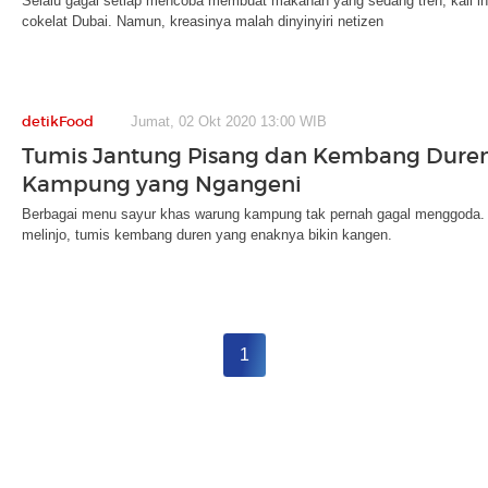
Selalu gagal setiap mencoba membuat makanan yang sedang tren, kali in
cokelat Dubai. Namun, kreasinya malah dinyinyiri netizen
detikFood
Jumat, 02 Okt 2020 13:00 WIB
Tumis Jantung Pisang dan Kembang Dure
Kampung yang Ngangeni
Berbagai menu sayur khas warung kampung tak pernah gagal menggoda. Ad
melinjo, tumis kembang duren yang enaknya bikin kangen.
1