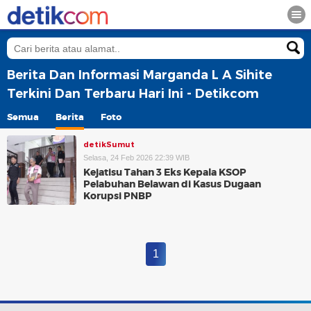
Berita Dan Informasi Marganda L A Sihite
Terkini Dan Terbaru Hari Ini - Detikcom
Semua
Berita
Foto
detikSumut
Selasa, 24 Feb 2026 22:39 WIB
Kejatisu Tahan 3 Eks Kepala KSOP
Pelabuhan Belawan di Kasus Dugaan
Korupsi PNBP
1