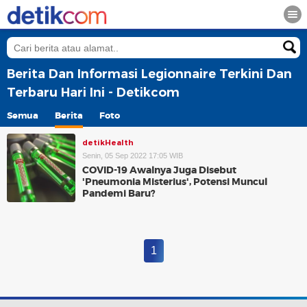
Berita Dan Informasi Legionnaire Terkini Dan
Terbaru Hari Ini - Detikcom
Semua
Berita
Foto
detikHealth
Senin, 05 Sep 2022 17:05 WIB
COVID-19 Awalnya Juga Disebut
'Pneumonia Misterius', Potensi Muncul
Pandemi Baru?
1