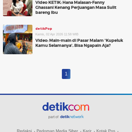
Video KETIK: Hana Malasan-Fanny
Ghassani Kenang Perjuangan Masa Sulit
bareng Ibu
detikPop
Kamis, 02 Apr 2026 11:58 WIB
Video: Main-main di Pasar Malam 'Kupeluk
Kamu Selamanya', Bisa Ngapain Aja?
1
part of
Redaksi
Pedoman Media Siber
Karir
Kotak Pos