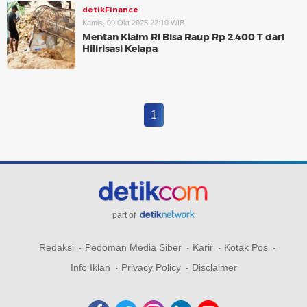
detikFinance
Kamis, 09 Okt 2025 22:10 WIB
Mentan Klaim RI Bisa Raup Rp 2.400 T dari
Hilirisasi Kelapa
1
part of
Redaksi
Pedoman Media Siber
Karir
Kotak Pos
Info Iklan
Privacy Policy
Disclaimer