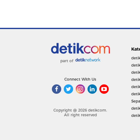
Kat
deti
part of
deti
deti
Connect With Us
deti
deti
deti
Sepa
deti
Copyright @ 2026 detikcom.
All right reserved
deti