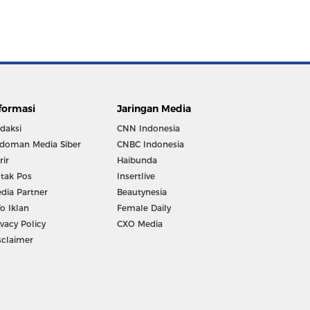
formasi
Jaringan Media
daksi
CNN Indonesia
doman Media Siber
CNBC Indonesia
rir
Haibunda
tak Pos
Insertlive
dia Partner
Beautynesia
fo Iklan
Female Daily
ivacy Policy
CXO Media
sclaimer