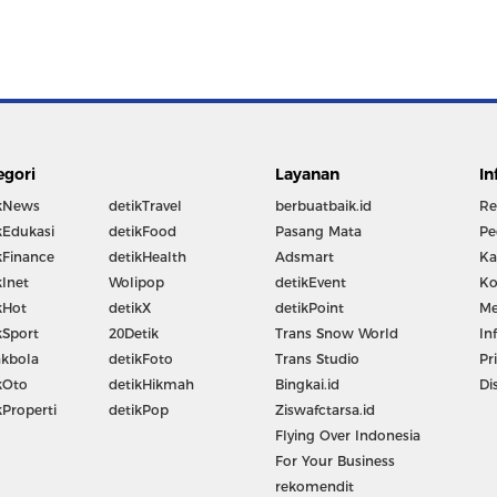
egori
Layanan
In
kNews
detikTravel
berbuatbaik.id
Re
kEdukasi
detikFood
Pasang Mata
Pe
kFinance
detikHealth
Adsmart
Ka
kInet
Wolipop
detikEvent
Ko
kHot
detikX
detikPoint
Me
kSport
20Detik
Trans Snow World
In
kbola
detikFoto
Trans Studio
Pr
kOto
detikHikmah
Bingkai.id
Di
kProperti
detikPop
Ziswafctarsa.id
Flying Over Indonesia
For Your Business
rekomendit