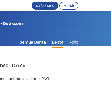
Daftar MPC
Masuk
 - Detikcom
Semua Berita
Berita
Foto
onser DAY6
an refund tiket untuk konser DAY6