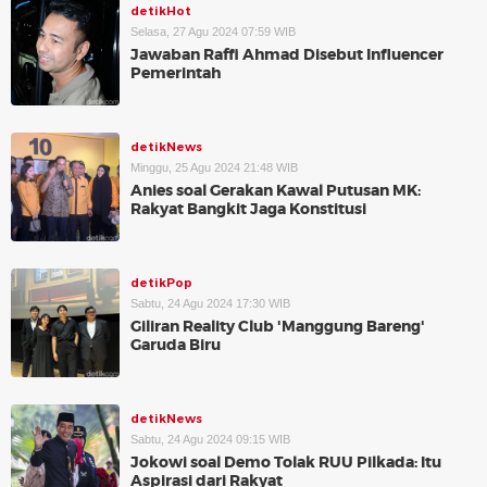
detikHot
Selasa, 27 Agu 2024 07:59 WIB
Jawaban Raffi Ahmad Disebut Influencer
Pemerintah
detikNews
Minggu, 25 Agu 2024 21:48 WIB
Anies soal Gerakan Kawal Putusan MK:
Rakyat Bangkit Jaga Konstitusi
detikPop
Sabtu, 24 Agu 2024 17:30 WIB
Giliran Reality Club 'Manggung Bareng'
Garuda Biru
detikNews
Sabtu, 24 Agu 2024 09:15 WIB
Jokowi soal Demo Tolak RUU Pilkada: Itu
Aspirasi dari Rakyat