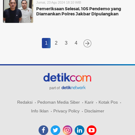
Jumat, 23 Agu 2024 18:10 WIB
Pemeriksaan Selesai, 105 Pendemo yang
Diamankan Polres Jakbar Dipulangkan
1
2
3
4
part of
Redaksi
Pedoman Media Siber
Karir
Kotak Pos
Info Iklan
Privacy Policy
Disclaimer