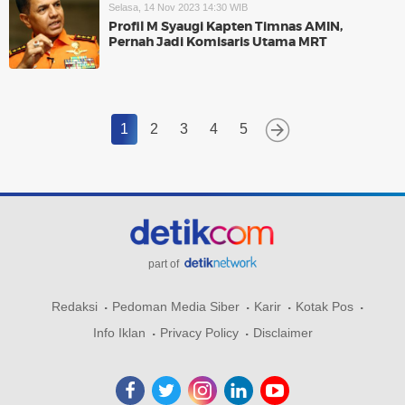
Selasa, 14 Nov 2023 14:30 WIB
Profil M Syaugi Kapten Timnas AMIN,
Pernah Jadi Komisaris Utama MRT
1
2
3
4
5
part of
Redaksi
Pedoman Media Siber
Karir
Kotak Pos
Info Iklan
Privacy Policy
Disclaimer