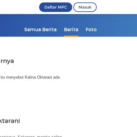
Daftar MPC
Masuk
Semua Berita
Berita
Foto
arnya
 itu menyebut Kalina Oktarani ada
ktarani