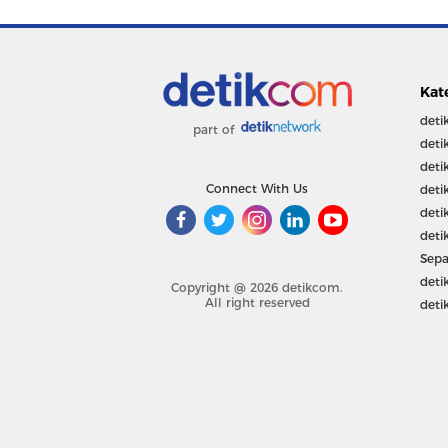
Kat
deti
part of
deti
deti
Connect With Us
deti
deti
deti
Sepa
deti
Copyright @ 2026 detikcom.
All right reserved
deti