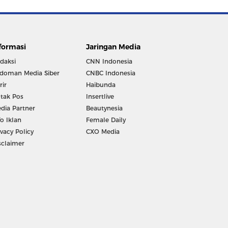
formasi
Jaringan Media
daksi
CNN Indonesia
doman Media Siber
CNBC Indonesia
rir
Haibunda
tak Pos
Insertlive
dia Partner
Beautynesia
fo Iklan
Female Daily
ivacy Policy
CXO Media
sclaimer