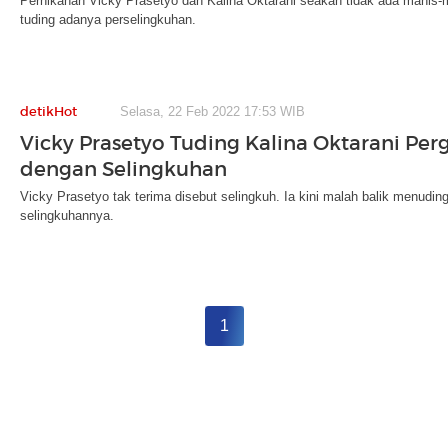
Pernikahan Vicky Prasetyo dan Kalina Oktarani seakan tidak ada manis-
tuding adanya perselingkuhan.
detikHot
Selasa, 22 Feb 2022 17:53 WIB
Vicky Prasetyo Tuding Kalina Oktarani Perg
dengan Selingkuhan
Vicky Prasetyo tak terima disebut selingkuh. Ia kini malah balik menuding
selingkuhannya.
1