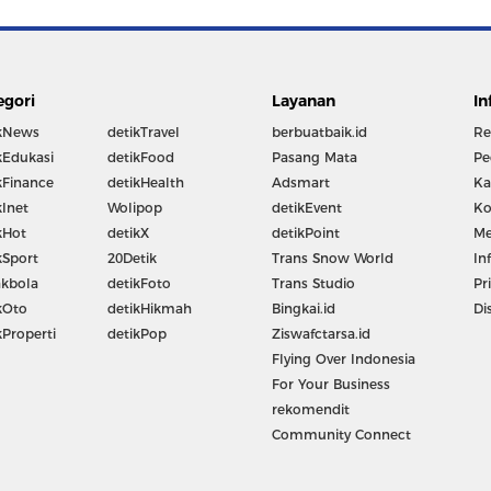
egori
Layanan
In
kNews
detikTravel
berbuatbaik.id
Re
kEdukasi
detikFood
Pasang Mata
Pe
kFinance
detikHealth
Adsmart
Ka
kInet
Wolipop
detikEvent
Ko
kHot
detikX
detikPoint
Me
kSport
20Detik
Trans Snow World
In
kbola
detikFoto
Trans Studio
Pr
kOto
detikHikmah
Bingkai.id
Di
kProperti
detikPop
Ziswafctarsa.id
Flying Over Indonesia
For Your Business
rekomendit
Community Connect