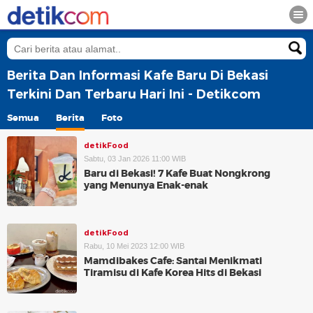
Berita Dan Informasi Kafe Baru Di Bekasi
Terkini Dan Terbaru Hari Ini - Detikcom
Semua
Berita
Foto
detikFood
Sabtu, 03 Jan 2026 11:00 WIB
Baru di Bekasi! 7 Kafe Buat Nongkrong
yang Menunya Enak-enak
detikFood
Rabu, 10 Mei 2023 12:00 WIB
Mamdibakes Cafe: Santai Menikmati
Tiramisu di Kafe Korea Hits di Bekasi