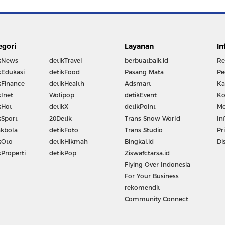
egori
Layanan
In
kNews
detikTravel
berbuatbaik.id
Re
kEdukasi
detikFood
Pasang Mata
Pe
kFinance
detikHealth
Adsmart
Ka
kInet
Wolipop
detikEvent
Ko
kHot
detikX
detikPoint
Me
kSport
20Detik
Trans Snow World
In
kbola
detikFoto
Trans Studio
Pr
kOto
detikHikmah
Bingkai.id
Di
kProperti
detikPop
Ziswafctarsa.id
Flying Over Indonesia
For Your Business
rekomendit
Community Connect