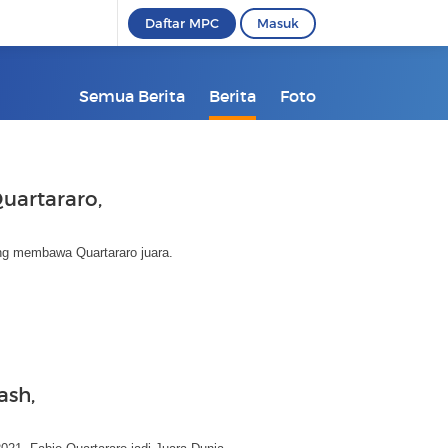
Daftar MPC
Masuk
Semua Berita
Berita
Foto
uartararo,
ng membawa Quartararo juara.
ash,