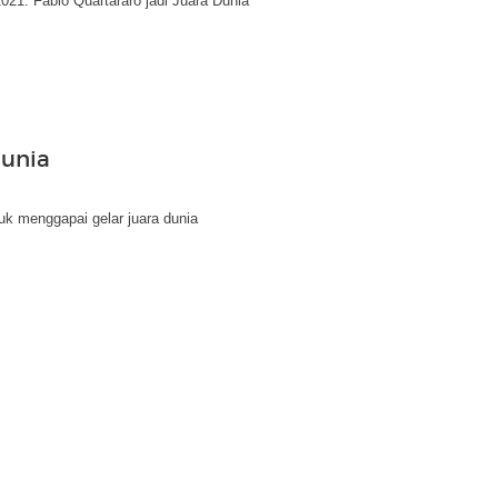
1. Fabio Quartararo jadi Juara Dunia
Dunia
uk menggapai gelar juara dunia