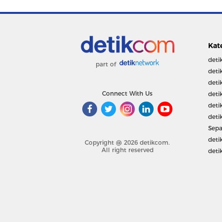
Kat
deti
part of
deti
deti
Connect With Us
deti
deti
deti
Sepa
deti
Copyright @ 2026 detikcom.
All right reserved
deti