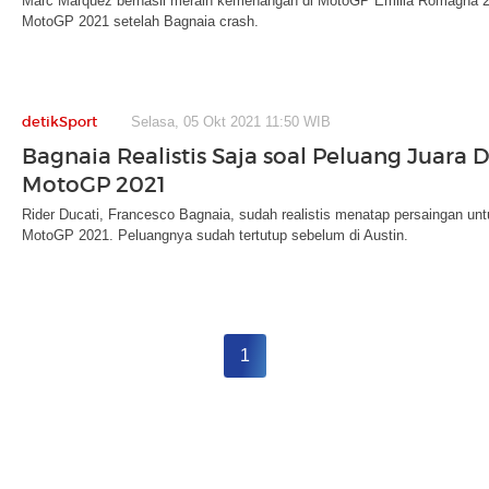
Marc Marquez berhasil meraih kemenangan di MotoGP Emilia Romagna 202
MotoGP 2021 setelah Bagnaia crash.
detikSport
Selasa, 05 Okt 2021 11:50 WIB
Bagnaia Realistis Saja soal Peluang Juara 
MotoGP 2021
Rider Ducati, Francesco Bagnaia, sudah realistis menatap persaingan unt
MotoGP 2021. Peluangnya sudah tertutup sebelum di Austin.
1