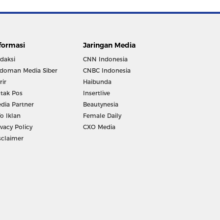
formasi
Jaringan Media
daksi
CNN Indonesia
doman Media Siber
CNBC Indonesia
rir
Haibunda
tak Pos
Insertlive
dia Partner
Beautynesia
fo Iklan
Female Daily
ivacy Policy
CXO Media
sclaimer