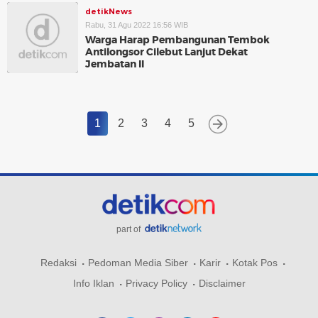
detikNews
Rabu, 31 Agu 2022 16:56 WIB
Warga Harap Pembangunan Tembok
Antilongsor Cilebut Lanjut Dekat
Jembatan II
1
2
3
4
5
part of
Redaksi
Pedoman Media Siber
Karir
Kotak Pos
Info Iklan
Privacy Policy
Disclaimer