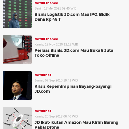
detikFinance
Senin, 17 Mei 2021 09:45 WIB
Bisnis Logistik JD.com Mau IPO, Bidik
Dana Rp 48 T
detikFinance
Kamis, 12 Nov 2020 12:12 WIB
Perluas Bisnis, JD.com Mau Buka 5 Juta
Toko Offline
detikInet
Jumat, 07 Sep 2018 19:41 WIB
Krisis Kepemimpinan Bayang-bayangi
JD.com
detikInet
Kamis, 28 Sep 2017 06:40 WIB
JD Ikut-ikutan Amazon Mau Kirim Barang
Pakai Drone