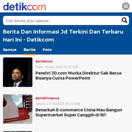
Berita Dan Informasi Jd Terkini Dan Terbaru
Hari Ini - Detikcom
Semua
Berita
Foto
detikInet
Rabu, 04 Jan 2023 21:20 WIB
Pendiri JD.com Murka Direktur Gak Becus
Bisanya Cuma PowerPoint
detikFinance
Selasa, 12 Okt 2021 08:21 WIB
Benarkah E-commerce China Mau Bangun
Supermarket Super Canggih di RI?