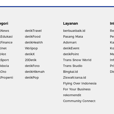
egori
Layanan
In
kNews
detikTravel
berbuatbaik.id
Re
kEdukasi
detikFood
Pasang Mata
Pe
kFinance
detikHealth
Adsmart
Ka
kInet
Wolipop
detikEvent
Ko
kHot
detikX
detikPoint
Me
kSport
20Detik
Trans Snow World
In
kbola
detikFoto
Trans Studio
Pr
kOto
detikHikmah
Bingkai.id
Di
kProperti
detikPop
Ziswafctarsa.id
Flying Over Indonesia
For Your Business
rekomendit
Community Connect