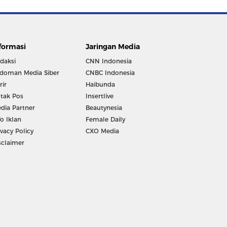
formasi
Jaringan Media
daksi
CNN Indonesia
doman Media Siber
CNBC Indonesia
rir
Haibunda
tak Pos
Insertlive
dia Partner
Beautynesia
fo Iklan
Female Daily
ivacy Policy
CXO Media
sclaimer