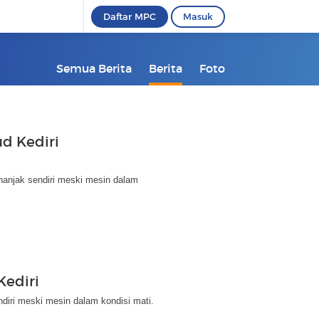
Daftar MPC
Masuk
Semua Berita
Berita
Foto
ud Kediri
nanjak sendiri meski mesin dalam
Kediri
diri meski mesin dalam kondisi mati.