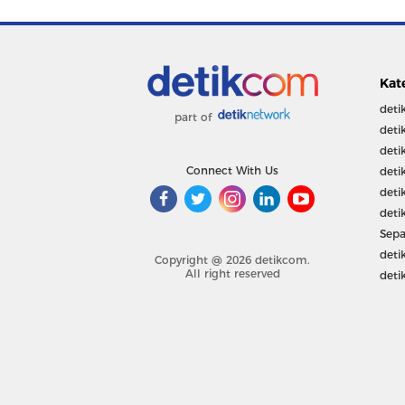
Kat
deti
part of
deti
deti
Connect With Us
deti
deti
deti
Sepa
deti
Copyright @ 2026 detikcom.
All right reserved
deti