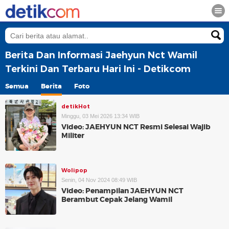
Berita Dan Informasi Jaehyun Nct Wamil
Terkini Dan Terbaru Hari Ini - Detikcom
Semua
Berita
Foto
detikHot
Minggu, 03 Mei 2026 13:34 WIB
Video: JAEHYUN NCT Resmi Selesai Wajib
Militer
Wolipop
Senin, 04 Nov 2024 08:49 WIB
Video: Penampilan JAEHYUN NCT
Berambut Cepak Jelang Wamil