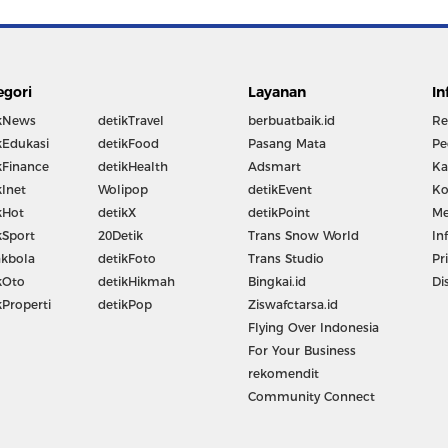
egori
Layanan
In
kNews
detikTravel
berbuatbaik.id
Re
kEdukasi
detikFood
Pasang Mata
Pe
kFinance
detikHealth
Adsmart
Ka
kInet
Wolipop
detikEvent
Ko
kHot
detikX
detikPoint
Me
kSport
20Detik
Trans Snow World
In
kbola
detikFoto
Trans Studio
Pr
kOto
detikHikmah
Bingkai.id
Di
kProperti
detikPop
Ziswafctarsa.id
Flying Over Indonesia
For Your Business
rekomendit
Community Connect