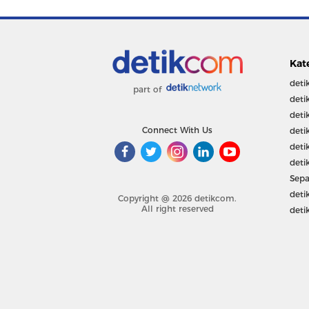
Kat
deti
part of
deti
deti
Connect With Us
deti
deti
deti
Sepa
deti
Copyright @ 2026 detikcom.
All right reserved
deti