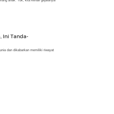
ang anak. Yuk, kita kenali gejalanya!
 Ini Tanda-
nia dan dikabarkan memiliki riwayat