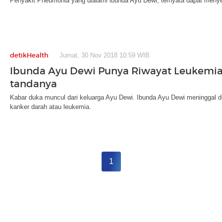
Penyakit Pneumonia yang dialami ibunda Ayu Dewi, ternyata dapat menyer
detikHealth
Jumat, 30 Nov 2018 10:59 WIB
Ibunda Ayu Dewi Punya Riwayat Leukemia,
tandanya
Kabar duka muncul dari keluarga Ayu Dewi. Ibunda Ayu Dewi meninggal du
kanker darah atau leukemia.
1