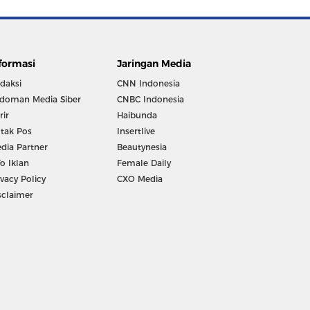
formasi
Jaringan Media
daksi
CNN Indonesia
doman Media Siber
CNBC Indonesia
rir
Haibunda
tak Pos
Insertlive
dia Partner
Beautynesia
fo Iklan
Female Daily
ivacy Policy
CXO Media
sclaimer