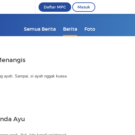
Daftar MPC
Masuk
Semua Berita
Berita
Foto
Menangis
ng ayah. Sampai, si ayah nggak kuasa
unda Ayu