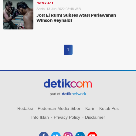
detikHot
Senin, 13 Jun 2022 03:48 WIB
Jos! El Rumi Sukses Atasi Perlawanan
Winson Reynaldi
1
part of
Redaksi
Pedoman Media Siber
Karir
Kotak Pos
Info Iklan
Privacy Policy
Disclaimer