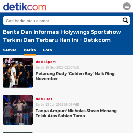
Berita Dan Informasi Holywings Sportshow
Terkini Dan Terbaru Hari Ini - Detikcom
Semua
Berita
Foto
detikSport
Senin, 15 Sep 2025 02:30 WIB
Petarung Rudy 'Golden Boy' Naik Ring
November
detikHot
Senin, 13 Jun 2022 06:06 WIB
Tanpa Ampun! Nicholas Shean Menang
Telak Atas Sabian Tama