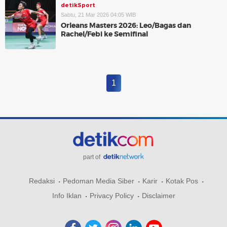
detikSport
Sabtu, 21 Mar 2026 04:05 WIB
Orleans Masters 2026: Leo/Bagas dan
Rachel/Febi ke Semifinal
1
part of
Redaksi
Pedoman Media Siber
Karir
Kotak Pos
Info Iklan
Privacy Policy
Disclaimer