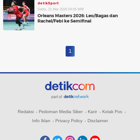
detikSport
Sabtu, 21 Mar 2026 04:05 WIB
Orleans Masters 2026: Leo/Bagas dan
Rachel/Febi ke Semifinal
1
part of
Redaksi
Pedoman Media Siber
Karir
Kotak Pos
Info Iklan
Privacy Policy
Disclaimer