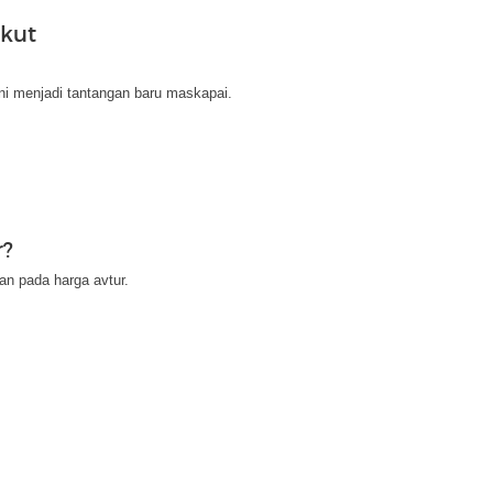
Ikut
ni menjadi tantangan baru maskapai.
r?
n pada harga avtur.