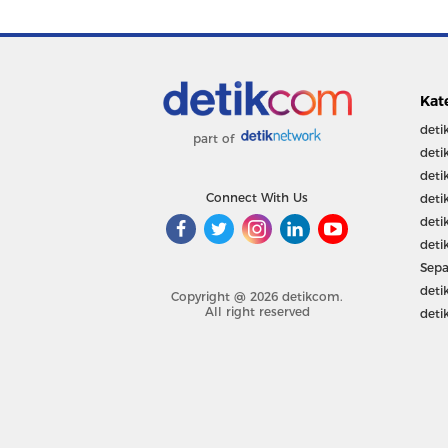
Kat
deti
part of
deti
deti
Connect With Us
deti
deti
deti
Sepa
deti
Copyright @ 2026 detikcom.
All right reserved
deti