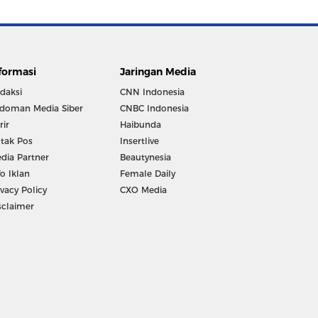
formasi
Jaringan Media
daksi
CNN Indonesia
doman Media Siber
CNBC Indonesia
rir
Haibunda
tak Pos
Insertlive
dia Partner
Beautynesia
fo Iklan
Female Daily
ivacy Policy
CXO Media
sclaimer