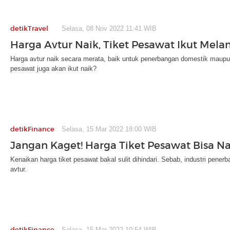
detikTravel
Selasa, 08 Nov 2022 11:41 WIB
Harga Avtur Naik, Tiket Pesawat Ikut Mel
Harga avtur naik secara merata, baik untuk penerbangan domestik maupun
pesawat juga akan ikut naik?
detikFinance
Selasa, 15 Mar 2022 18:00 WIB
Jangan Kaget! Harga Tiket Pesawat Bisa Na
Kenaikan harga tiket pesawat bakal sulit dihindari. Sebab, industri pene
avtur.
detikFinance
Selasa, 15 Mar 2022 10:54 WIB