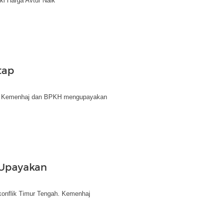
ki Harga Avtur Naik
tap
un, Kemenhaj dan BPKH mengupayakan
j Upayakan
 konflik Timur Tengah. Kemenhaj