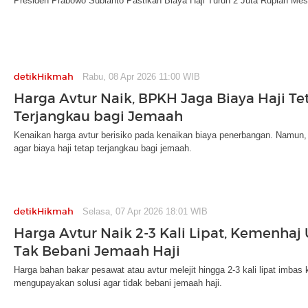
Presiden Prabowo Subianto Pastikan Biaya Haji Turun 2 Juta Rupiah Mes
detikHikmah
Rabu, 08 Apr 2026 11:00 WIB
Harga Avtur Naik, BPKH Jaga Biaya Haji Te
Terjangkau bagi Jemaah
Kenaikan harga avtur berisiko pada kenaikan biaya penerbangan. Nam
agar biaya haji tetap terjangkau bagi jemaah.
detikHikmah
Selasa, 07 Apr 2026 18:01 WIB
Harga Avtur Naik 2-3 Kali Lipat, Kemenha
Tak Bebani Jemaah Haji
Harga bahan bakar pesawat atau avtur melejit hingga 2-3 kali lipat imbas
mengupayakan solusi agar tidak bebani jemaah haji.