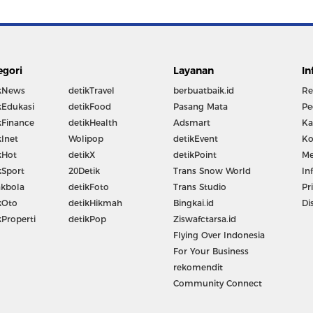
egori
Layanan
In
kNews
detikTravel
berbuatbaik.id
Re
kEdukasi
detikFood
Pasang Mata
Pe
kFinance
detikHealth
Adsmart
Ka
kInet
Wolipop
detikEvent
Ko
kHot
detikX
detikPoint
Me
kSport
20Detik
Trans Snow World
In
kbola
detikFoto
Trans Studio
Pr
kOto
detikHikmah
Bingkai.id
Di
kProperti
detikPop
Ziswafctarsa.id
Flying Over Indonesia
For Your Business
rekomendit
Community Connect