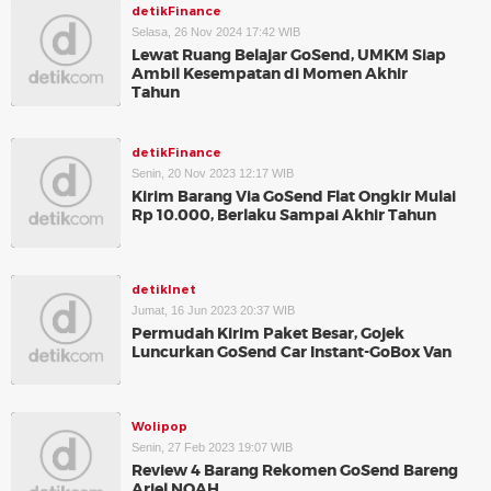
detikFinance
Selasa, 26 Nov 2024 17:42 WIB
Lewat Ruang Belajar GoSend, UMKM Siap
Ambil Kesempatan di Momen Akhir
Tahun
detikFinance
Senin, 20 Nov 2023 12:17 WIB
Kirim Barang Via GoSend Flat Ongkir Mulai
Rp 10.000, Berlaku Sampai Akhir Tahun
detikInet
Jumat, 16 Jun 2023 20:37 WIB
Permudah Kirim Paket Besar, Gojek
Luncurkan GoSend Car Instant-GoBox Van
Wolipop
Senin, 27 Feb 2023 19:07 WIB
Review 4 Barang Rekomen GoSend Bareng
Ariel NOAH