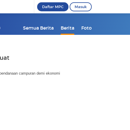
Daftar MPC
Masuk
m
Semua Berita
Berita
Foto
uat
 pendanaan campuran demi ekonomi