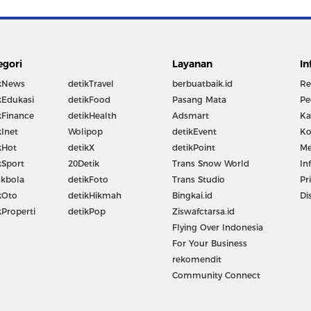
egori
Layanan
In
kNews
detikTravel
berbuatbaik.id
Re
kEdukasi
detikFood
Pasang Mata
Pe
kFinance
detikHealth
Adsmart
Ka
kInet
Wolipop
detikEvent
Ko
kHot
detikX
detikPoint
Me
kSport
20Detik
Trans Snow World
In
kbola
detikFoto
Trans Studio
Pr
kOto
detikHikmah
Bingkai.id
Di
kProperti
detikPop
Ziswafctarsa.id
Flying Over Indonesia
For Your Business
rekomendit
Community Connect