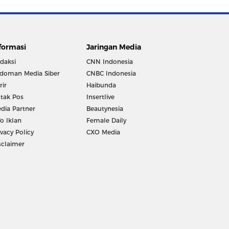
formasi
Jaringan Media
daksi
CNN Indonesia
doman Media Siber
CNBC Indonesia
rir
Haibunda
tak Pos
Insertlive
dia Partner
Beautynesia
fo Iklan
Female Daily
ivacy Policy
CXO Media
sclaimer