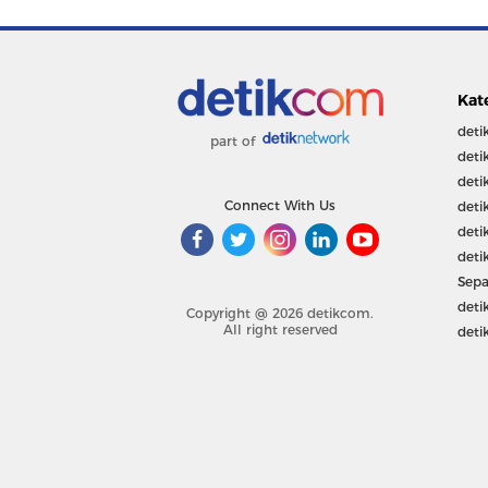
Kat
deti
part of
deti
deti
Connect With Us
deti
deti
deti
Sepa
deti
Copyright @ 2026 detikcom.
All right reserved
deti