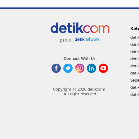
Kat
deti
part of
deti
deti
Connect With Us
deti
deti
deti
Sepa
deti
Copyright @ 2026 detikcom.
All right reserved
deti