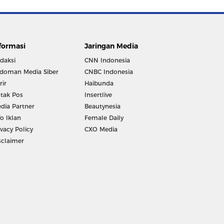
formasi
Jaringan Media
daksi
CNN Indonesia
doman Media Siber
CNBC Indonesia
rir
Haibunda
tak Pos
Insertlive
dia Partner
Beautynesia
fo Iklan
Female Daily
ivacy Policy
CXO Media
sclaimer