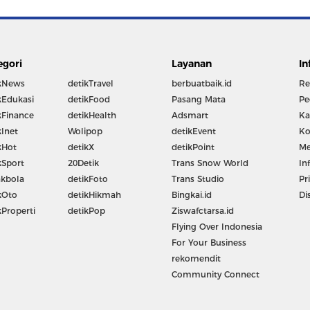
egori
Layanan
In
kNews
detikTravel
berbuatbaik.id
Re
kEdukasi
detikFood
Pasang Mata
Pe
kFinance
detikHealth
Adsmart
Ka
kInet
Wolipop
detikEvent
Ko
kHot
detikX
detikPoint
Me
kSport
20Detik
Trans Snow World
In
kbola
detikFoto
Trans Studio
Pr
kOto
detikHikmah
Bingkai.id
Di
kProperti
detikPop
Ziswafctarsa.id
Flying Over Indonesia
For Your Business
rekomendit
Community Connect