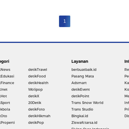
1
egori
Layanan
In
kNews
detikTravel
berbuatbaik.id
Re
kEdukasi
detikFood
Pasang Mata
Pe
kFinance
detikHealth
Adsmart
Ka
kInet
Wolipop
detikEvent
Ko
kHot
detikX
detikPoint
Me
kSport
20Detik
Trans Snow World
In
kbola
detikFoto
Trans Studio
Pr
kOto
detikHikmah
Bingkai.id
Di
kProperti
detikPop
Ziswafctarsa.id