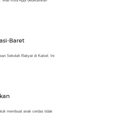
. Wali Kota Appi dedikasikan
si-Baret
an Sekolah Rakyat di Kalsel. Ini
ukan
untuk membuat anak cerdas tidak