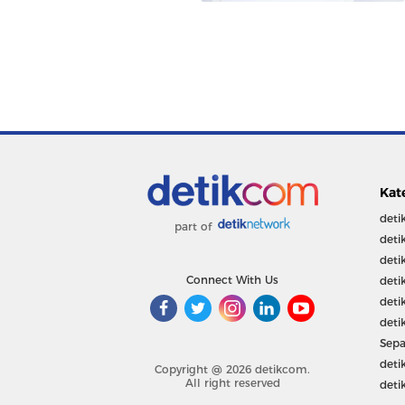
Kat
deti
part of
deti
deti
Connect With Us
deti
deti
deti
Sepa
deti
Copyright @ 2026 detikcom.
All right reserved
deti