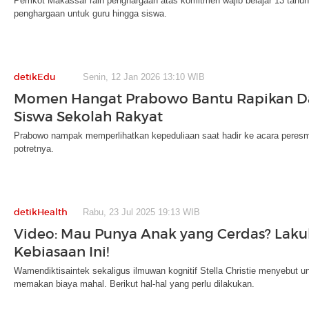
Pemkot Makassar raih penghargaan atas komitmen wajib belajar 13 tahun
penghargaan untuk guru hingga siswa.
detikEdu
Senin, 12 Jan 2026 13:10 WIB
Momen Hangat Prabowo Bantu Rapikan Da
Siswa Sekolah Rakyat
Prabowo nampak memperlihatkan kepeduliaan saat hadir ke acara peresmi
potretnya.
detikHealth
Rabu, 23 Jul 2025 19:13 WIB
Video: Mau Punya Anak yang Cerdas? Lak
Kebiasaan Ini!
Wamendiktisaintek sekaligus ilmuwan kognitif Stella Christie menyebut 
memakan biaya mahal. Berikut hal-hal yang perlu dilakukan.