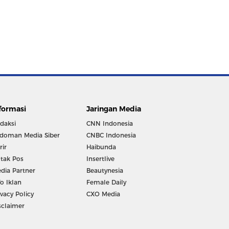
formasi
Jaringan Media
daksi
CNN Indonesia
doman Media Siber
CNBC Indonesia
rir
Haibunda
tak Pos
Insertlive
dia Partner
Beautynesia
fo Iklan
Female Daily
ivacy Policy
CXO Media
sclaimer