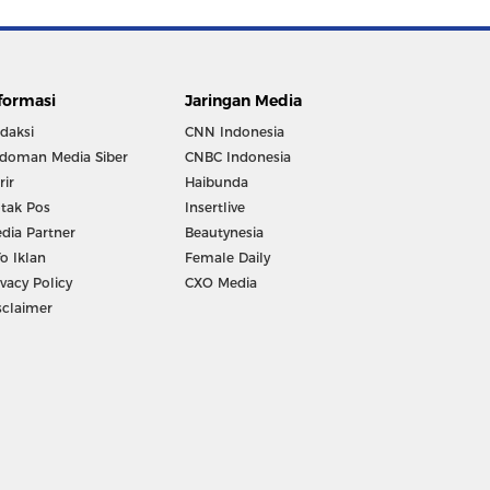
formasi
Jaringan Media
daksi
CNN Indonesia
doman Media Siber
CNBC Indonesia
rir
Haibunda
tak Pos
Insertlive
dia Partner
Beautynesia
fo Iklan
Female Daily
ivacy Policy
CXO Media
sclaimer