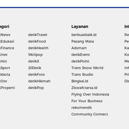
egori
Layanan
In
kNews
detikTravel
berbuatbaik.id
Re
kEdukasi
detikFood
Pasang Mata
Pe
kFinance
detikHealth
Adsmart
Ka
kInet
Wolipop
detikEvent
Ko
kHot
detikX
detikPoint
Me
kSport
20Detik
Trans Snow World
In
kbola
detikFoto
Trans Studio
Pr
kOto
detikHikmah
Bingkai.id
Di
kProperti
detikPop
Ziswafctarsa.id
Flying Over Indonesia
For Your Business
rekomendit
Community Connect