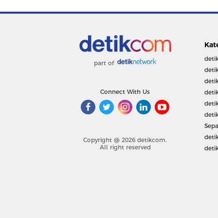
Kat
deti
part of
deti
deti
Connect With Us
deti
deti
deti
Sepa
deti
Copyright @ 2026 detikcom.
All right reserved
deti