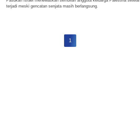
Pasukan Israel menewaskan sembilan anggota keluarga Palestina setela
terjadi meski gencatan senjata masih berlangsung.
1