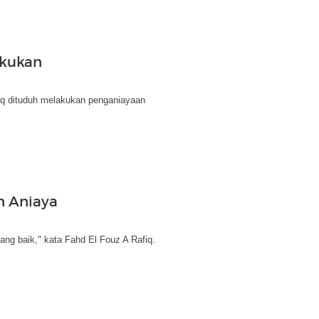
akukan
fiq dituduh melakukan penganiayaan
n Aniaya
ang baik," kata Fahd El Fouz A Rafiq.