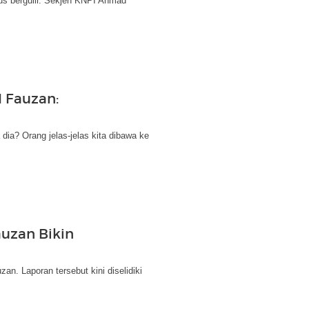
us bergulir. Sekjen KNPI Ahmad
I Fauzan:
dia? Orang jelas-jelas kita dibawa ke
uzan Bikin
n. Laporan tersebut kini diselidiki