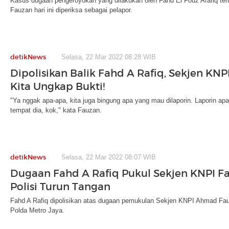
Kasus dugaan pengeroyokan yang dilakukan oleh Fahd El Fouz Arafiq ter
Fauzan hari ini diperiksa sebagai pelapor.
detikNews
Selasa, 22 Mar 2022 08:28 WIB
Dipolisikan Balik Fahd A Rafiq, Sekjen KNP
Kita Ungkap Bukti!
"Ya nggak apa-apa, kita juga bingung apa yang mau dilaporin. Laporin apa 
tempat dia, kok," kata Fauzan.
detikNews
Selasa, 22 Mar 2022 08:07 WIB
Dugaan Fahd A Rafiq Pukul Sekjen KNPI Fa
Polisi Turun Tangan
Fahd A Rafiq dipolisikan atas dugaan pemukulan Sekjen KNPI Ahmad Fauza
Polda Metro Jaya.