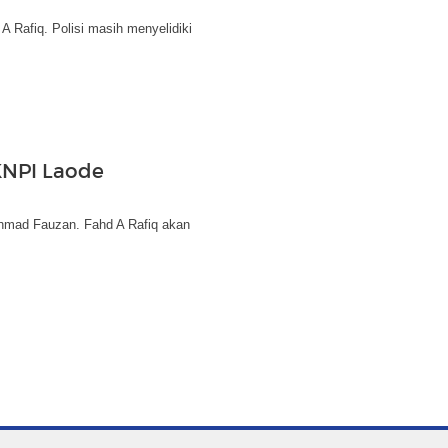
Rafiq. Polisi masih menyelidiki
KNPI Laode
hmad Fauzan. Fahd A Rafiq akan