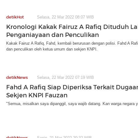
detikHot
Selasa, 22 Mar 2022 08:07 WIB
Kronologi Kakak Fairuz A Rafiq Dituduh L
Penganiayaan dan Penculikan
Kakak Fairuz A Rafiq, Fahd, kembali berurusan dengan polisi. Fahd A Ra
dan penculikan oleh ketua umum dan sekjen KNPI.
detikNews
Selasa, 22 Mar 2022 07:19 WIB
Fahd A Rafiq Siap Diperiksa Terkait Dugaa
Sekjen KNPI Fauzan
"Semua, misalkan saya dipanggil, saya wajib datang. Kan warga negara y
detikNews
Senin, 21 Mar 2022 20:32 WIB