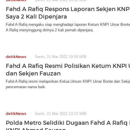
Fahd A Rafiq Respons Laporan Sekjen KNP
Saya 2 Kali Dipenjara
Fahd A Rafiq mengaku siap menghadapi laporan Ketum KNPI Umar Bont
A Rafiq menyinggung dirinya 2 kali pernah dipenjara.
detikNews
Senin, 21 Mar 2022 19:04 WIB
Fahd A Rafiq Resmi Polisikan Ketum KNPI
dan Sekjen Fauzan
Fahd A Rafiq resmi melaporkan Ketua Umum KNPI Umar Bonte dan Sekj
pencemaran nama baik.
detikNews
Senin, 21 Mar 2022 13:13 WIB
Polda Metro Selidiki Dugaan Fahd A Rafiq