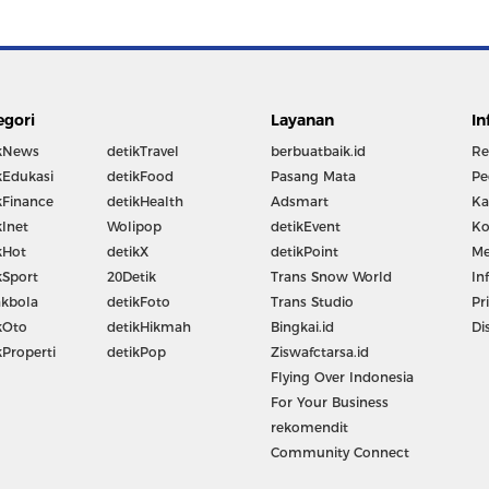
egori
Layanan
In
kNews
detikTravel
berbuatbaik.id
Re
kEdukasi
detikFood
Pasang Mata
Pe
kFinance
detikHealth
Adsmart
Ka
kInet
Wolipop
detikEvent
Ko
kHot
detikX
detikPoint
Me
kSport
20Detik
Trans Snow World
In
kbola
detikFoto
Trans Studio
Pr
kOto
detikHikmah
Bingkai.id
Di
kProperti
detikPop
Ziswafctarsa.id
Flying Over Indonesia
For Your Business
rekomendit
Community Connect