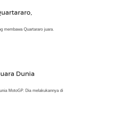
uartararo,
ng membawa Quartararo juara.
Juara Dunia
 dunia MotoGP. Dia melakukannya di