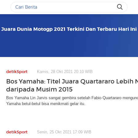
 Juara Dunia Motogp 2021 Terkini Dan Terbaru Hari Ini
detikSport
Kamis, 28 Okt 2021 20:10 WIB
Bos Yamaha: Titel Juara Quartararo Lebih
daripada Musim 2015
Bos Yamaha Lin Jarvis sangat gembira setelah Fabio Quartararo mengunci
Yamaha betul-betul bisa menikmati gelar itu.
detikSport
Senin, 25 Okt 2021 17:09 WIB