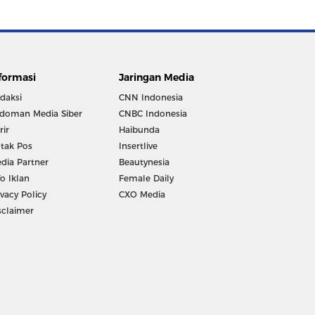
formasi
Jaringan Media
daksi
CNN Indonesia
doman Media Siber
CNBC Indonesia
rir
Haibunda
tak Pos
Insertlive
dia Partner
Beautynesia
fo Iklan
Female Daily
ivacy Policy
CXO Media
sclaimer