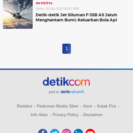
detikOto
Senin, 05 Okt 2020 08:47 WIB
Detik-detik Jet Siluman F-35B AS Jatuh
Menghantam Bumi, Keluarkan Bola Api
1
part of
Redaksi
Pedoman Media Siber
Karir
Kotak Pos
Info Iklan
Privacy Policy
Disclaimer