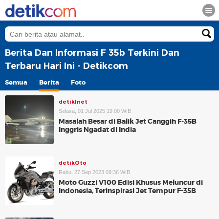
Berita Dan Informasi F 35b Terkini Dan
Terbaru Hari Ini - Detikcom
Semua
Berita
Foto
detikInet
Selasa, 01 Jul 2025 19:00 WIB
Masalah Besar di Balik Jet Canggih F-35B
Inggris Ngadat di India
detikOto
Rabu, 27 Sep 2023 09:36 WIB
Moto Guzzi V100 Edisi Khusus Meluncur di
Indonesia, Terinspirasi Jet Tempur F-35B