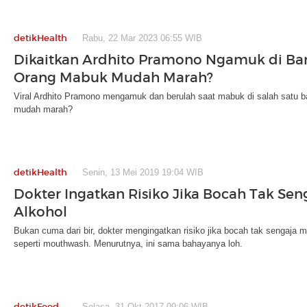
detikHealth
Rabu, 22 Mar 2023 06:55 WIB
Dikaitkan Ardhito Pramono Ngamuk di Ba
Orang Mabuk Mudah Marah?
Viral Ardhito Pramono mengamuk dan berulah saat mabuk di salah satu 
mudah marah?
detikHealth
Senin, 13 Mei 2019 19:04 WIB
Dokter Ingatkan Risiko Jika Bocah Tak Sen
Alkohol
Bukan cuma dari bir, dokter mengingatkan risiko jika bocah tak sengaja 
seperti mouthwash. Menurutnya, ini sama bahayanya loh.
detikFood
Selasa, 31 Okt 2017 09:06 WIB