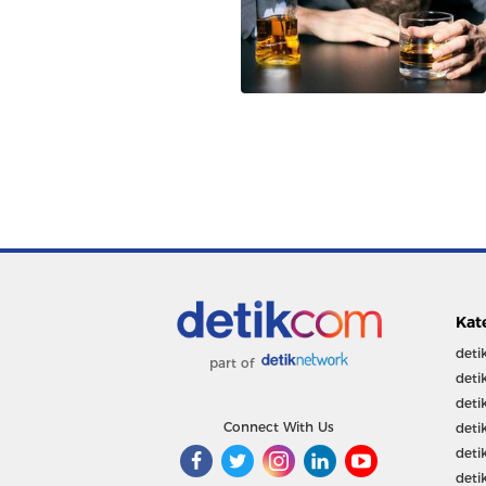
Kat
deti
part of
deti
deti
Connect With Us
deti
deti
deti