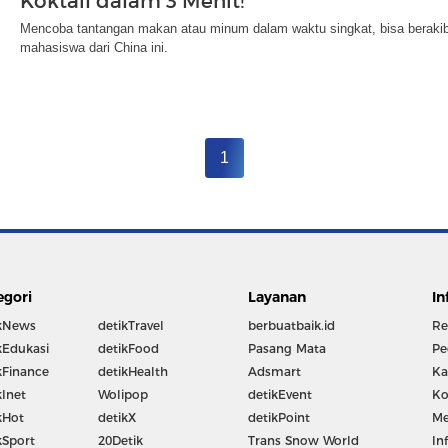
Koktail dalam 3 Menit!
Mencoba tantangan makan atau minum dalam waktu singkat, bisa berakibat
mahasiswa dari China ini.
1
egori
Layanan
In
kNews
detikTravel
berbuatbaik.id
Re
kEdukasi
detikFood
Pasang Mata
Pe
kFinance
detikHealth
Adsmart
Ka
kInet
Wolipop
detikEvent
Ko
kHot
detikX
detikPoint
Me
kSport
20Detik
Trans Snow World
In