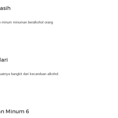
asih
au minum minuman beralkohol orang
ari
atnya bangkit dari kecanduan alkohol.
gan Minum 6