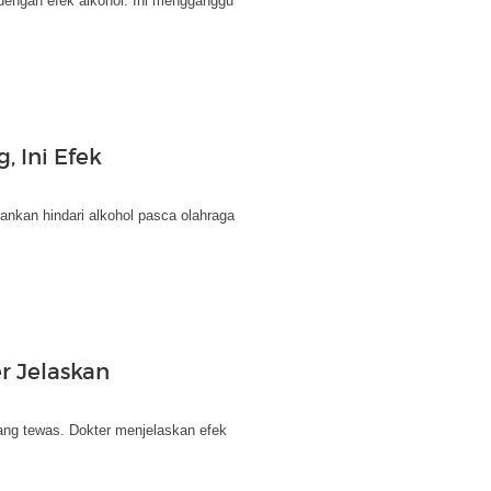
dengan efek alkohol. Ini mengganggu
, Ini Efek
arankan hindari alkohol pasca olahraga
r Jelaskan
ang tewas. Dokter menjelaskan efek