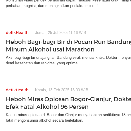
Konsumsi video pendek berlebihan dapat merusak kesehatan otak, mirip 
perhatian, kognisi, dan meningkatkan perilaku impulsif.
detikHealth
Jumat, 25 Jul 2025 11:16 WIB
Heboh Bagi-bagi Bir di Pocari Run Bandung
Minum Alkohol usai Marathon
Aksi bagi-bagi bir di ajang lari Bandung viral, menuai kritik. Dokter meny
demi kesehatan dan rehidrasi yang optimal.
detikHealth
Kamis, 13 Feb 2025 13:00 WIB
Heboh Miras Oplosan Bogor-Cianjur, Dokte
Efek Fatal Alkohol 96 Persen
Kasus miras oplosan di Bogor dan Cianjur menyebabkan sedikitnya 13 or
fatal mengonsumsi alkohol secara berlebihan.