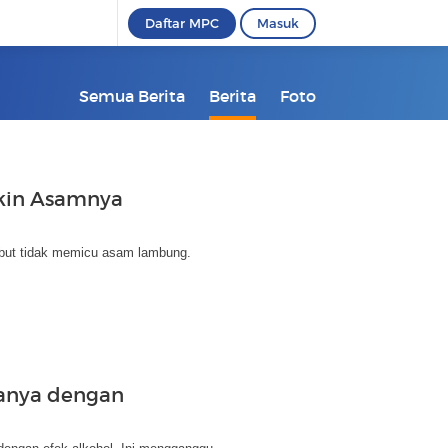
Daftar MPC
Masuk
Semua Berita
Berita
Foto
ikin Asamnya
sebut tidak memicu asam lambung.
anya dengan