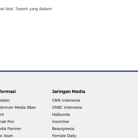
 fatal. Seperti yang dialami
formasi
Jaringan Media
daksi
CNN Indonesia
doman Media Siber
CNBC Indonesia
rir
Haibunda
tak Pos
Insertlive
dia Partner
Beautynesia
fo Iklan
Female Daily