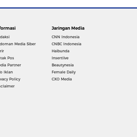
formasi
Jaringan Media
daksi
CNN Indonesia
doman Media Siber
CNBC Indonesia
rir
Haibunda
tak Pos
Insertlive
dia Partner
Beautynesia
fo Iklan
Female Daily
ivacy Policy
CXO Media
sclaimer