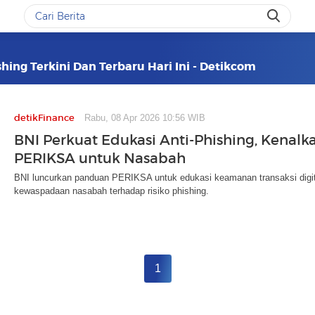
hing Terkini Dan Terbaru Hari Ini - Detikcom
detikFinance
Rabu, 08 Apr 2026 10:56 WIB
BNI Perkuat Edukasi Anti-Phishing, Kenal
PERIKSA untuk Nasabah
BNI luncurkan panduan PERIKSA untuk edukasi keamanan transaksi digital.
kewaspadaan nasabah terhadap risiko phishing.
1