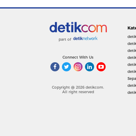
Kat
deti
part of
deti
deti
Connect With Us
deti
deti
deti
Sepa
deti
Copyright @ 2026 detikcom.
All right reserved
deti