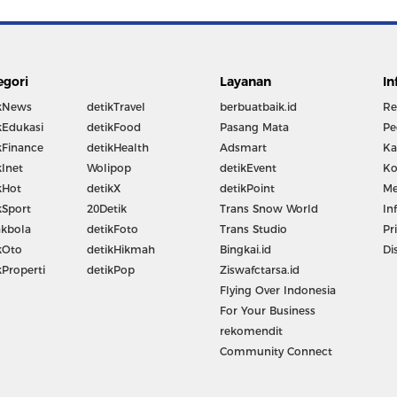
egori
Layanan
In
kNews
detikTravel
berbuatbaik.id
Re
kEdukasi
detikFood
Pasang Mata
Pe
kFinance
detikHealth
Adsmart
Ka
kInet
Wolipop
detikEvent
Ko
kHot
detikX
detikPoint
Me
kSport
20Detik
Trans Snow World
In
kbola
detikFoto
Trans Studio
Pr
kOto
detikHikmah
Bingkai.id
Di
kProperti
detikPop
Ziswafctarsa.id
Flying Over Indonesia
For Your Business
rekomendit
Community Connect