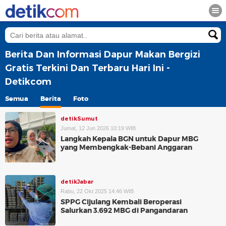
Berita Dan Informasi Dapur Makan Bergizi
Gratis Terkini Dan Terbaru Hari Ini -
Detikcom
Semua
Berita
Foto
detikSumut
Jumat, 12 Jun 2026 10:19 WIB
Langkah Kepala BGN untuk Dapur MBG
yang Membengkak-Bebani Anggaran
detikJabar
Rabu, 22 Okt 2025 14:46 WIB
SPPG Cijulang Kembali Beroperasi
Salurkan 3.692 MBG di Pangandaran