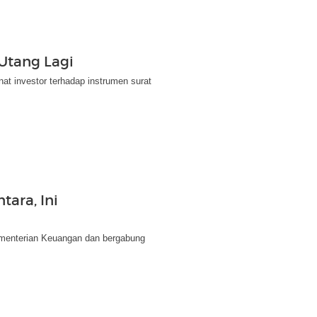
Utang Lagi
t investor terhadap instrumen surat
ara, Ini
ementerian Keuangan dan bergabung