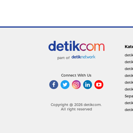
Kat
deti
part of
deti
deti
Connect With Us
deti
deti
deti
Sepa
deti
Copyright @ 2026 detikcom.
All right reserved
deti