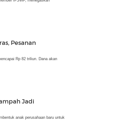
e Member IFSWF, menegaskan
ras, Pesanan
encapai Rp 82 triliun. Dana akan
Sampah Jadi
mbentuk anak perusahaan baru untuk