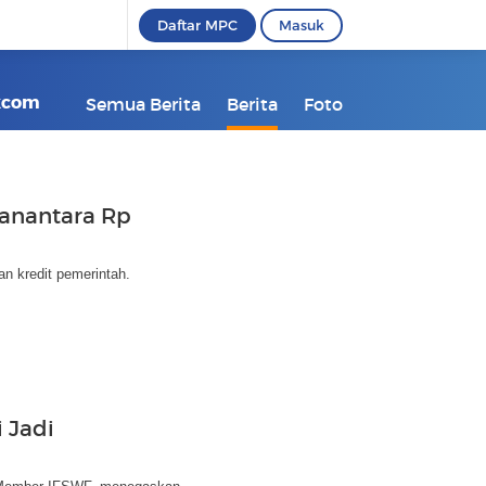
Daftar MPC
Masuk
ikcom
Semua Berita
Berita
Foto
Danantara Rp
an kredit pemerintah.
 Jadi