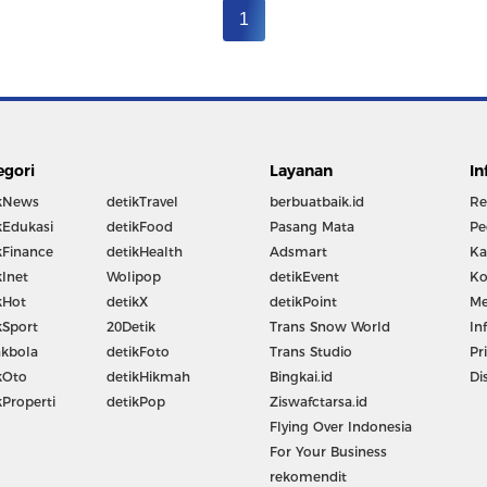
1
egori
Layanan
In
kNews
detikTravel
berbuatbaik.id
Re
kEdukasi
detikFood
Pasang Mata
Pe
kFinance
detikHealth
Adsmart
Ka
kInet
Wolipop
detikEvent
Ko
kHot
detikX
detikPoint
Me
kSport
20Detik
Trans Snow World
In
kbola
detikFoto
Trans Studio
Pr
kOto
detikHikmah
Bingkai.id
Di
kProperti
detikPop
Ziswafctarsa.id
Flying Over Indonesia
For Your Business
rekomendit