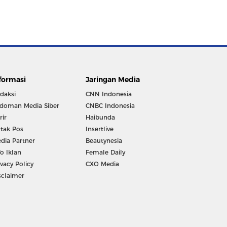
formasi
Jaringan Media
daksi
CNN Indonesia
doman Media Siber
CNBC Indonesia
rir
Haibunda
tak Pos
Insertlive
dia Partner
Beautynesia
fo Iklan
Female Daily
ivacy Policy
CXO Media
sclaimer