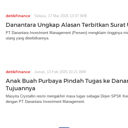
detikFinance
Selasa, 17 Mar 2026 13:07 WIB
Danantara Ungkap Alasan Terbitkan Surat 
PT Danantara Investment Management (Persero) mengklaim tingginya mina
utang yang diterbitkannya.
detikFinance
Jumat, 13 Feb 2026 10:21 WIB
Anak Buah Purbaya Pindah Tugas ke Danant
Tujuannya
Masyita Crystallin resmi mengakhiri masa tugas sebagai Dirjen SPSK K
dengan PT Danantara Investment Management.