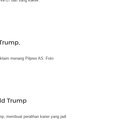
ke-17 dari sang kakek.
Trump,
klaim menang Pilpres AS. Foto
ald Trump
, membuat peralihan karier yang jadi