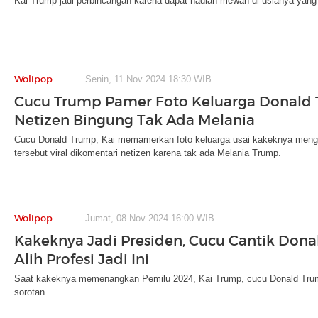
Kai Trump jadi perbincangan karena dapat hadiah mewah di usianya yang 
Wolipop
Senin, 11 Nov 2024 18:30 WIB
Cucu Trump Pamer Foto Keluarga Donald 
Netizen Bingung Tak Ada Melania
Cucu Donald Trump, Kai memamerkan foto keluarga usai kakeknya meng
tersebut viral dikomentari netizen karena tak ada Melania Trump.
Wolipop
Jumat, 08 Nov 2024 16:00 WIB
Kakeknya Jadi Presiden, Cucu Cantik Don
Alih Profesi Jadi Ini
Saat kakeknya memenangkan Pemilu 2024, Kai Trump, cucu Donald Trump
sorotan.