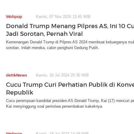
Wolipop
Kamis, 07 Nov 2024 13:45 WIB
Donald Trump Menang Pilpres AS, Ini 10 C
Jadi Sorotan, Pernah Viral
Kemenangan Donald Trump di Pilpres AS 2024 membuat keluarganya mulai 
sorotan. Inilah mereka, calon penghuni Gedung Putih.
detikNews
Kamis, 18 Jul 2024 20:35 WIB
Cucu Trump Curi Perhatian Publik di Konve
Republik
Cucu perempuan kandidat presiden AS Donald Trump, Kai (17) mencuri p
Kai menyinggung soal peristiwa penembakan kakeknya.
Wolipop
Kamis, 18 Jul 2024 14:48 WIB