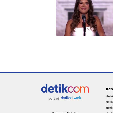
Kat
deti
part of
deti
deti