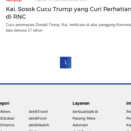
Kai, Sosok Cucu Trump yang Curi Perhatian
di RNC
Cucu perempuan Donald Trump, Kai, berbicara di atas panggung Konvensi
baru berusia 17 tahun.
1
egori
Layanan
In
kNews
detikTravel
berbuatbaik.id
Re
kEdukasi
detikFood
Pasang Mata
Pe
kFinance
detikHealth
Adsmart
Ka