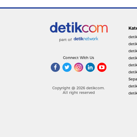
Kat
deti
part of
deti
deti
Connect With Us
deti
deti
deti
Sepa
deti
Copyright @ 2026 detikcom.
All right reserved
deti