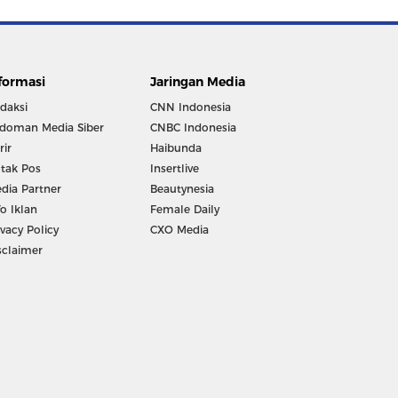
formasi
Jaringan Media
daksi
CNN Indonesia
doman Media Siber
CNBC Indonesia
rir
Haibunda
tak Pos
Insertlive
dia Partner
Beautynesia
fo Iklan
Female Daily
ivacy Policy
CXO Media
sclaimer