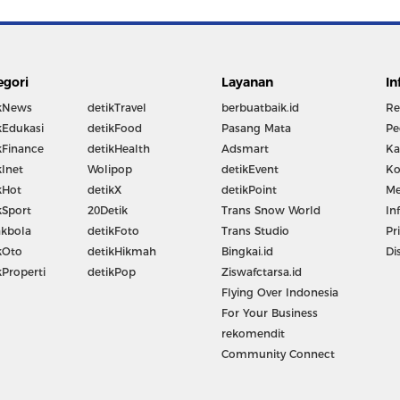
egori
Layanan
In
kNews
detikTravel
berbuatbaik.id
Re
kEdukasi
detikFood
Pasang Mata
Pe
kFinance
detikHealth
Adsmart
Ka
kInet
Wolipop
detikEvent
Ko
kHot
detikX
detikPoint
Me
kSport
20Detik
Trans Snow World
In
kbola
detikFoto
Trans Studio
Pr
kOto
detikHikmah
Bingkai.id
Di
kProperti
detikPop
Ziswafctarsa.id
Flying Over Indonesia
For Your Business
rekomendit
Community Connect