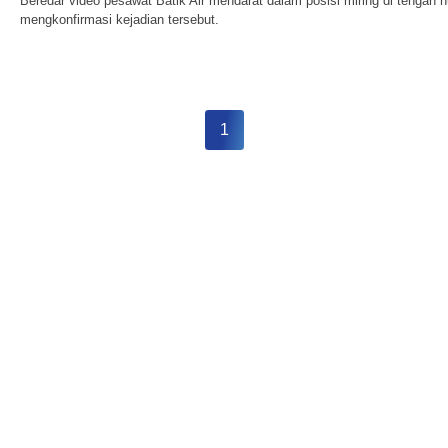
Beredar video pesawat Batik Air mendarat dalam posisi miring di tengah
mengkonfirmasi kejadian tersebut.
1