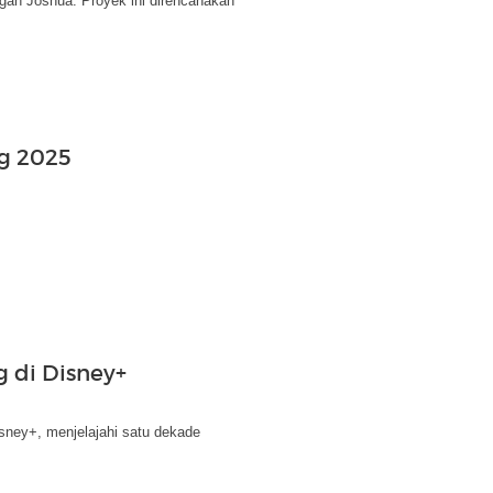
an Joshua. Proyek ini direncanakan
g 2025
 di Disney+
y+, menjelajahi satu dekade