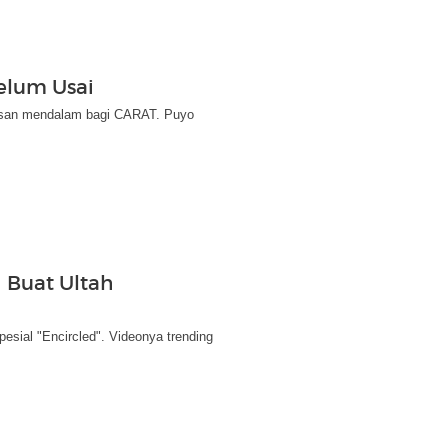
elum Usai
esan mendalam bagi CARAT. Puyo
 Buat Ultah
ial "Encircled". Videonya trending