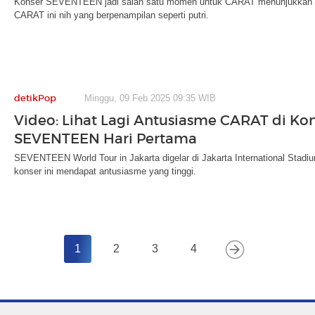
Konser SEVENTEEN jadi salah satu momen untuk CARAT menunjukkan ga
CARAT ini nih yang berpenampilan seperti putri.
detikPop
Minggu, 09 Feb 2025 09:35 WIB
Video: Lihat Lagi Antusiasme CARAT di Ko
SEVENTEEN Hari Pertama
SEVENTEEN World Tour in Jakarta digelar di Jakarta International Stadium
konser ini mendapat antusiasme yang tinggi.
1
2
3
4