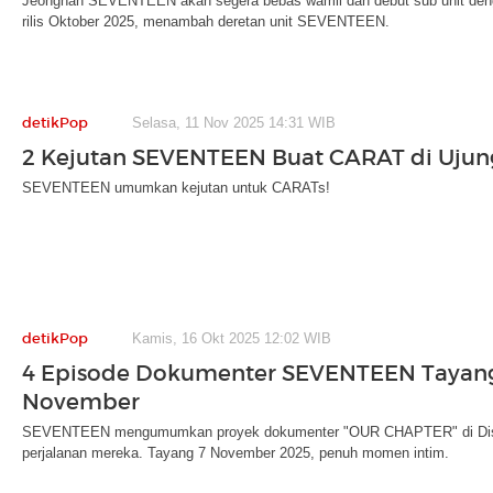
Jeonghan SEVENTEEN akan segera bebas wamil dan debut sub unit deng
rilis Oktober 2025, menambah deretan unit SEVENTEEN.
detikPop
Selasa, 11 Nov 2025 14:31 WIB
2 Kejutan SEVENTEEN Buat CARAT di Ujun
SEVENTEEN umumkan kejutan untuk CARATs!
detikPop
Kamis, 16 Okt 2025 12:02 WIB
4 Episode Dokumenter SEVENTEEN Tayang
November
SEVENTEEN mengumumkan proyek dokumenter "OUR CHAPTER" di Disne
perjalanan mereka. Tayang 7 November 2025, penuh momen intim.