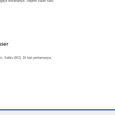
ya busananya. Seperti salah satu
nser
, Sabtu (8/2). Di hari pertamanya,