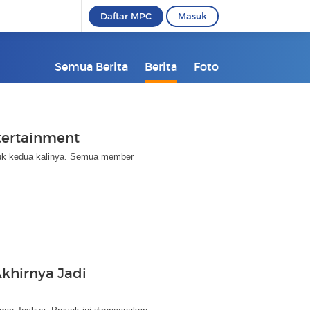
Daftar MPC
Masuk
Semua Berita
Berita
Foto
ntertainment
uk kedua kalinya. Semua member
khirnya Jadi