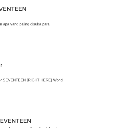
SEVENTEEN
 apa yang paling disuka para
r
nser SEVENTEEN [RIGHT HERE] World
r SEVENTEEN