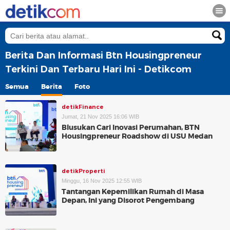
Berita Dan Informasi Btn Housingpreneur
Terkini Dan Terbaru Hari Ini - Detikcom
Semua
Berita
Foto
detikFinance
Jumat, 21 Nov 2025 16:06 WIB
Blusukan Cari Inovasi Perumahan, BTN
Housingpreneur Roadshow di USU Medan
detikProperti
Minggu, 16 Nov 2025 12:55 WIB
Tantangan Kepemilikan Rumah di Masa
Depan, Ini yang Disorot Pengembang