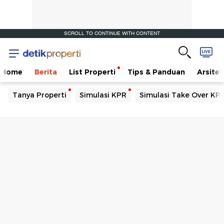
SCROLL TO CONTINUE WITH CONTENT
Home
Berita
List Properti
Tips & Panduan
Arsitek
Tanya Properti
Simulasi KPR
Simulasi Take Over KP