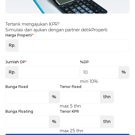
Tertarik mengajukan KPR?
Simulasi dan ajukan dengan partner detikProperti
Harga Properti
*
Rp.
Jumlah DP
*
%DP
Rp.
%
min 10%
Bunga Fixed
Tenor Fixed
%
thn
max 5 thn
Bunga Floating
Tenor KPR
%
thn
max 25 thn