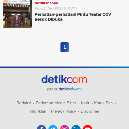
detikFinance
Rabu, 15 Sep 2021 10:50 WIB
Perhatian-perhatian! Pintu Teater CGV
Besok Dibuka
1
part of
Redaksi
Pedoman Media Siber
Karir
Kotak Pos
Info Iklan
Privacy Policy
Disclaimer