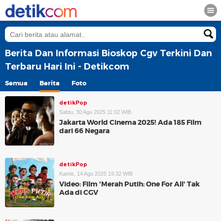
Berita Dan Informasi Bioskop Cgv Terkini Dan
Terbaru Hari Ini - Detikcom
Semua
Berita
Foto
detikPop
Sabtu, 30 Agu 2025 11:02 WIB
Jakarta World Cinema 2025! Ada 185 Film
dari 66 Negara
detikPop
Kamis, 14 Agu 2025 19:32 WIB
Video: Film 'Merah Putih: One For All' Tak
Ada di CGV