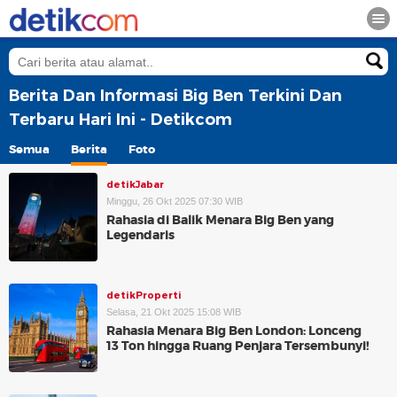
Berita Dan Informasi Big Ben Terkini Dan
Terbaru Hari Ini - Detikcom
Semua
Berita
Foto
detikJabar
Minggu, 26 Okt 2025 07:30 WIB
Rahasia di Balik Menara Big Ben yang
Legendaris
detikProperti
Selasa, 21 Okt 2025 15:08 WIB
Rahasia Menara Big Ben London: Lonceng
13 Ton hingga Ruang Penjara Tersembunyi!