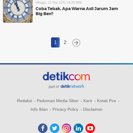
Minggu, 12 Sep 2021 16:20 WIB
Coba Tebak, Apa Warna Asli Jarum Jam
Big Ben?
1
2
part of
Redaksi
Pedoman Media Siber
Karir
Kotak Pos
Info Iklan
Privacy Policy
Disclaimer