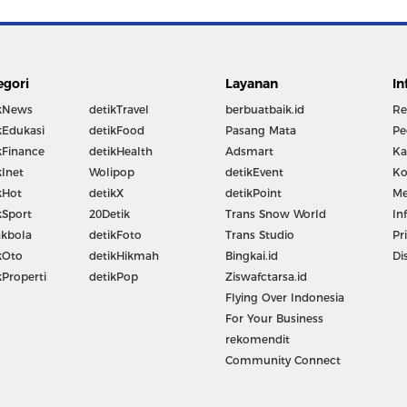
egori
Layanan
In
kNews
detikTravel
berbuatbaik.id
Re
kEdukasi
detikFood
Pasang Mata
Pe
kFinance
detikHealth
Adsmart
Ka
kInet
Wolipop
detikEvent
Ko
kHot
detikX
detikPoint
Me
kSport
20Detik
Trans Snow World
In
kbola
detikFoto
Trans Studio
Pr
kOto
detikHikmah
Bingkai.id
Di
kProperti
detikPop
Ziswafctarsa.id
Flying Over Indonesia
For Your Business
rekomendit
Community Connect