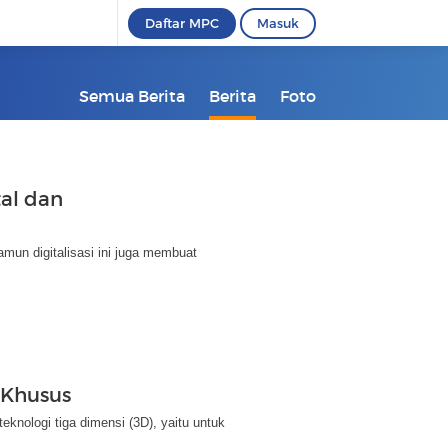
Daftar MPC
Masuk
Semua Berita
Berita
Foto
tal dan
amun digitalisasi ini juga membuat
 Khusus
nologi tiga dimensi (3D), yaitu untuk