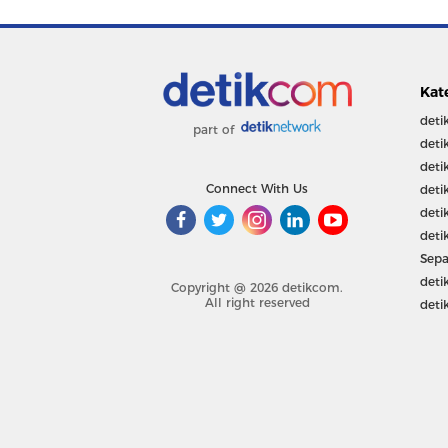
Kat
deti
part of
deti
deti
Connect With Us
deti
deti
deti
Sepa
deti
Copyright @ 2026 detikcom.
All right reserved
deti