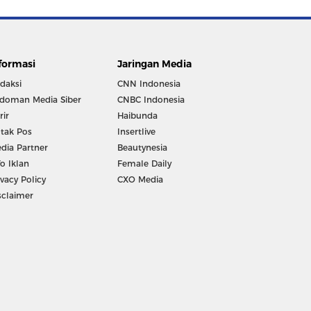
formasi
Jaringan Media
daksi
CNN Indonesia
doman Media Siber
CNBC Indonesia
rir
Haibunda
tak Pos
Insertlive
dia Partner
Beautynesia
fo Iklan
Female Daily
ivacy Policy
CXO Media
sclaimer