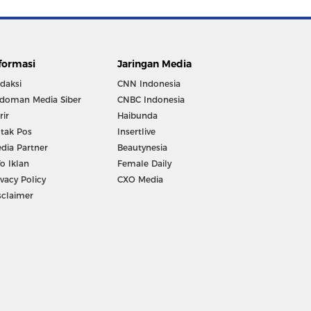
formasi
Jaringan Media
daksi
CNN Indonesia
doman Media Siber
CNBC Indonesia
rir
Haibunda
tak Pos
Insertlive
dia Partner
Beautynesia
fo Iklan
Female Daily
ivacy Policy
CXO Media
sclaimer