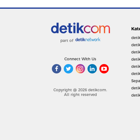
Kat
deti
part of
deti
deti
Connect With Us
deti
deti
deti
Sepa
deti
Copyright @ 2026 detikcom.
All right reserved
deti