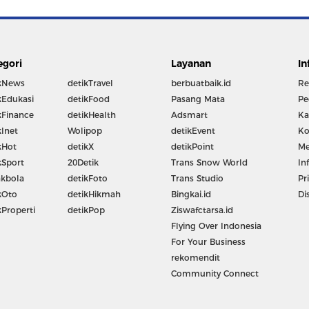
egori
Layanan
In
kNews
detikTravel
berbuatbaik.id
Re
kEdukasi
detikFood
Pasang Mata
Pe
kFinance
detikHealth
Adsmart
Ka
kInet
Wolipop
detikEvent
Ko
kHot
detikX
detikPoint
Me
kSport
20Detik
Trans Snow World
In
kbola
detikFoto
Trans Studio
Pr
kOto
detikHikmah
Bingkai.id
Di
kProperti
detikPop
Ziswafctarsa.id
Flying Over Indonesia
For Your Business
rekomendit
Community Connect