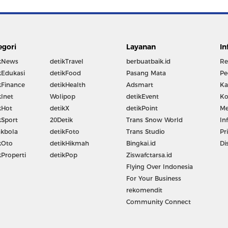
egori
Layanan
In
kNews
detikTravel
berbuatbaik.id
Re
kEdukasi
detikFood
Pasang Mata
Pe
kFinance
detikHealth
Adsmart
Ka
kInet
Wolipop
detikEvent
Ko
kHot
detikX
detikPoint
Me
kSport
20Detik
Trans Snow World
In
kbola
detikFoto
Trans Studio
Pr
kOto
detikHikmah
Bingkai.id
Di
kProperti
detikPop
Ziswafctarsa.id
Flying Over Indonesia
For Your Business
rekomendit
Community Connect