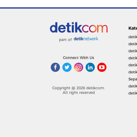
Kat
deti
part of
deti
deti
Connect With Us
deti
deti
deti
Sepa
deti
Copyright @ 2026 detikcom.
All right reserved
deti