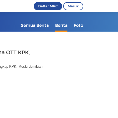
Daftar MPC
Masuk
Semua Berita
Berita
Foto
na OTT KPK,
ngkap KPK. Meski demikian,