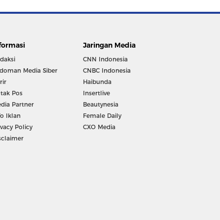
formasi
Jaringan Media
daksi
CNN Indonesia
doman Media Siber
CNBC Indonesia
rir
Haibunda
tak Pos
Insertlive
dia Partner
Beautynesia
fo Iklan
Female Daily
ivacy Policy
CXO Media
sclaimer