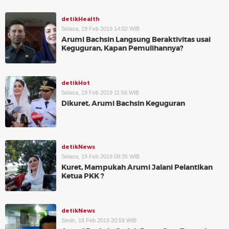
detikHealth
Selasa, 19 Feb 2019 14:02 WIB
Arumi Bachsin Langsung Beraktivitas usai
Keguguran, Kapan Pemulihannya?
detikHot
Selasa, 19 Feb 2019 11:56 WIB
Dikuret, Arumi Bachsin Keguguran
detikNews
Selasa, 19 Feb 2019 09:35 WIB
Kuret, Mampukah Arumi Jalani Pelantikan
Ketua PKK ?
detikNews
Senin, 18 Feb 2019 20:59 WIB