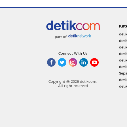
Kat
deti
part of
deti
deti
Connect With Us
deti
deti
deti
Sepa
deti
Copyright @ 2026 detikcom.
All right reserved
deti