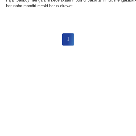
Fajar Sadboy mengalami kecelakaan motor di Jakarta Timur, mengakibatka
berusaha mandiri meski harus dirawat.
1