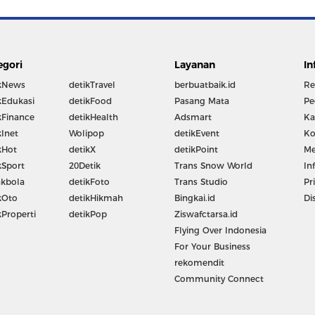
egori
Layanan
In
kNews
detikTravel
berbuatbaik.id
Re
kEdukasi
detikFood
Pasang Mata
Pe
kFinance
detikHealth
Adsmart
Ka
kInet
Wolipop
detikEvent
Ko
kHot
detikX
detikPoint
Me
kSport
20Detik
Trans Snow World
In
kbola
detikFoto
Trans Studio
Pr
kOto
detikHikmah
Bingkai.id
Di
kProperti
detikPop
Ziswafctarsa.id
Flying Over Indonesia
For Your Business
rekomendit
Community Connect