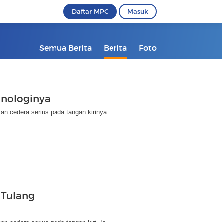
Daftar MPC
Masuk
Semua Berita
Berita
Foto
onologinya
n cedera serius pada tangan kirinya.
 Tulang