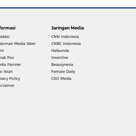
formasi
Jaringan Media
daksi
CNN Indonesia
doman Media Siber
CNBC Indonesia
rir
Haibunda
tak Pos
Insertlive
dia Partner
Beautynesia
fo Iklan
Female Daily
ivacy Policy
CXO Media
sclaimer