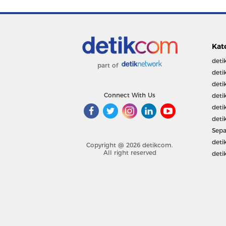
Kat
deti
part of
deti
deti
Connect With Us
deti
deti
deti
Sepa
deti
Copyright @ 2026 detikcom.
All right reserved
deti