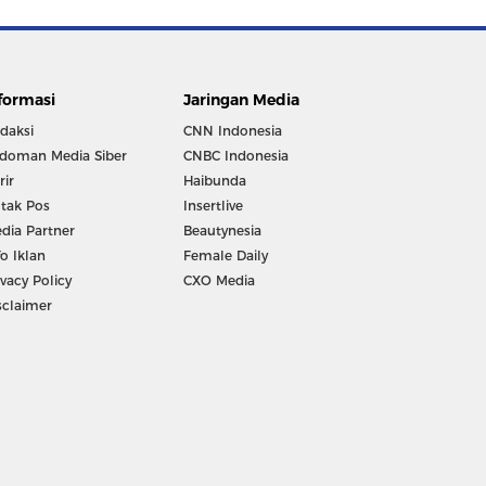
formasi
Jaringan Media
daksi
CNN Indonesia
doman Media Siber
CNBC Indonesia
rir
Haibunda
tak Pos
Insertlive
dia Partner
Beautynesia
fo Iklan
Female Daily
ivacy Policy
CXO Media
sclaimer