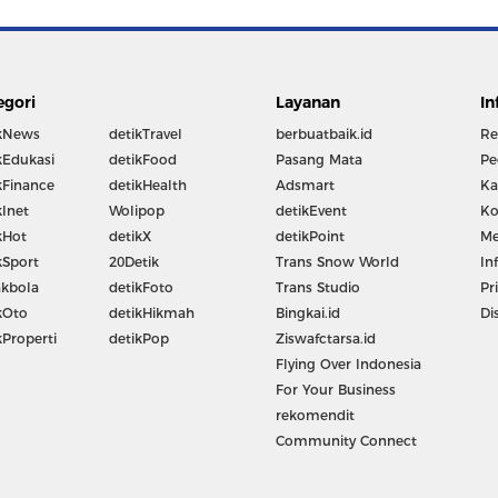
egori
Layanan
In
kNews
detikTravel
berbuatbaik.id
Re
kEdukasi
detikFood
Pasang Mata
Pe
kFinance
detikHealth
Adsmart
Ka
kInet
Wolipop
detikEvent
Ko
kHot
detikX
detikPoint
Me
kSport
20Detik
Trans Snow World
In
kbola
detikFoto
Trans Studio
Pr
kOto
detikHikmah
Bingkai.id
Di
kProperti
detikPop
Ziswafctarsa.id
Flying Over Indonesia
For Your Business
rekomendit
Community Connect