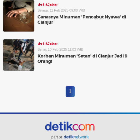
detikJabar
Selasa, 11 Feb 2025 09:00 WIB
Ganasnya Minuman 'Pencabut Nyawa' di
Cianjur
detikJabar
Senin, 10 Feb 2025 11:03 WIB
Korban Minuman 'Setan' di Cianjur Jadi 9
Orang!
1
part of